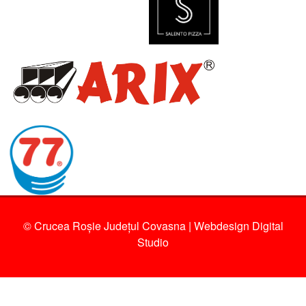
© Crucea Roșie Județul Covasna | Webdesign
Digital
Studio