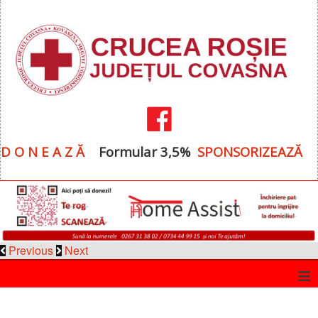
D O N E A Z Ă
Formular 3,5%
SPONSORIZEAZĂ
Previous
Next
≡