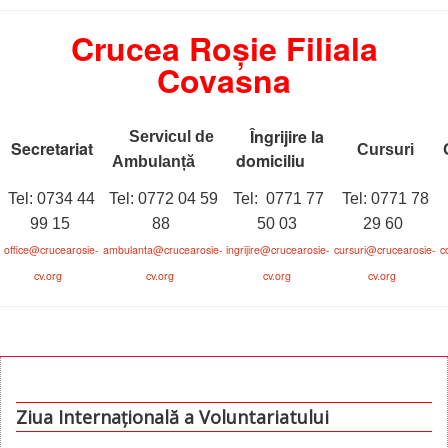
Crucea Roșie Filiala
Covasna
Îngrijire la
Servicul de
Secretariat
C
Cursuri
domiciliu
Ambulanț
ă
Tel: 0734 44
Tel: 0772 04 59
Tel: 0771 77
Tel: 0771 78
99 15
88
50 03
29 60
office@crucearosie-
ambulanta@crucearosie-
ingrijire@crucearosie-
cursuri
@crucearosie-
c
cv.org
cv.org
cv.org
cv.org
Ziua Internațională a Voluntariatului