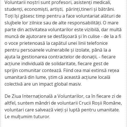
Voluntarii noștri sunt profesori, asistenți medicali,
studenți, economiști, artiști, părinți,tineri și bătrâni.
Toți își găsesc timp pentru a face voluntariat alături de
slujbele lor zilnice sau de alte responsabilități. O mare
parte din activitatea voluntarilor este vizibilă, dar multă
muncă de ajutorare se desfășoară și în culise - de la a fi
o voce prietenoasă la capătul unei linii telefonice
pentru persoanele vulnerabile și izolate, până la a
ajuta la gestionarea contractelor de donații, - fiecare
acțiune individuală de solidaritate, fiecare gest de
sprijin comunitar contează. Fiind cea mai extinsă rețea
umanitară din lume, știm că această acțiune locală
colectivă are un impact global masiv.
De Ziua Internațională a Voluntarilor, ca în fiecare zi de
altfel, suntem mândri de voluntarii Crucii Roșii Române,
voluntari care salvează vieți și luptă pentru umanitate.
Le mulțumim tuturor.