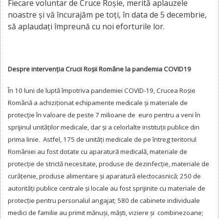
Fiecare voluntar de Cruce Roșie, merită aplauzele
noastre și vă încurajăm pe toți, în data de 5 decembrie,
să aplaudați împreună cu noi eforturile lor.
Despre intervenția Crucii Roșii Române la pandemia COVID19
În 10 luni de luptă împotriva pandemiei COVID-19, Crucea Roșie
Română a achiziționat echipamente medicale și materiale de
protecție în valoare de peste 7 milioane de euro pentru a veni în
sprijinul unităților medicale, dar și a celorlalte instituții publice din
prima linie. Astfel, 175 de unități medicale de pe întreg teritoriul
României au fost dotate cu aparatură medicală, materiale de
protecție de strictă necesitate, produse de dezinfecție, materiale de
curățenie, produse alimentare și aparatură electocasnică; 250 de
autorități publice centrale și locale au fost sprijinite cu materiale de
protecție pentru personalul angajat; 580 de cabinete individuale
medici de familie au primit mănuși, măști, viziere și combinezoane;