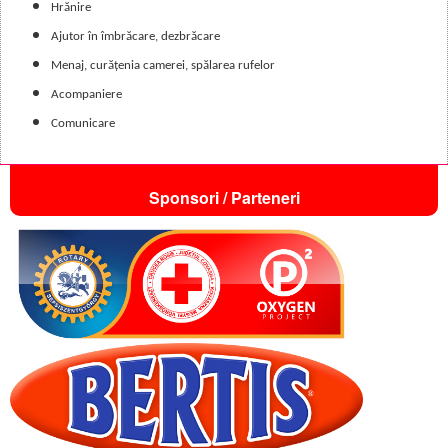
Hrănire
Ajutor în îmbrăcare, dezbrăcare
Menaj, curățenia camerei, spălarea rufelor
Acompaniere
Comunicare
Sponsori / Parteneri