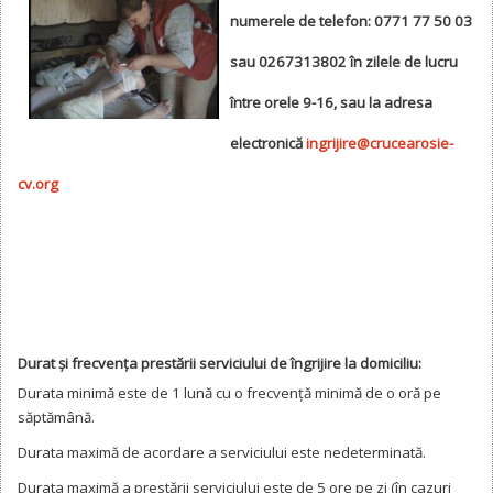
numerele de telefon: 0771 77 50 03
sau 0267313802 în zilele de lucru
între orele 9-16, sau la adresa
electronică
ingrijire@crucearosie-
cv.org
Durat și frecvența prestării serviciului de îngrijire la domiciliu:
Durata minimă este de 1 lună cu o frecvență minimă de o oră pe
săptămână.
Durata maximă
de acordare
a serviciului este nedeterminată.
Durata maximă a prestării serviciului este de 5 ore pe zi (în cazuri