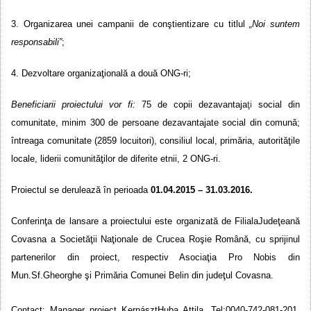
3. Organizarea unei campanii de conştientizare cu titlul
„
Noi
suntem
responsabili”
;
4. Dezvoltare organizaţională a două ONG-ri;
Beneficiarii proiectului vor fi:
75 de copii dezavantaja
ţi
social din
comunitate, minim 300 de persoane dezavantajate social din comună;
întreaga comunitate (2859 locuitori), consiliul local, primăria, autorităţile
locale, liderii comunităţilor de diferite etnii, 2 ONG-ri.
Proiectul se derulează în perioada
01.
04.2015 – 31.03.2016.
Conferin
ţa de lansare a proiectului este organizată de
Filiala
Judeţeană
Covasn
a a
Societăţii Naţionale de Crucea Roşie Română,
cu sprijinul
partenerilor din proiect, respectiv Asociaţ
ia Pro Nobis din
Mun.Sf.Gheorghe şi Primăria Comunei Belin din judeţul Covasna.
Contact:
Manage
r
proiec
t
Kernászt
Huba Attila,
Tel:0040-742-081-201,