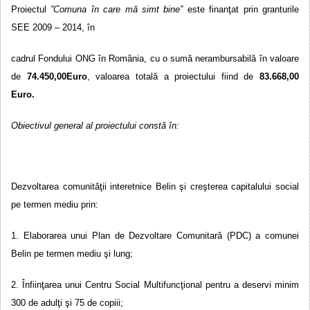
Proiectul
”
C
omuna în care mă simt bine
”
este finanţat prin
granturile
SEE 2009 – 2014, în
cadrul Fondului ONG în România, cu o sumă nerambursabilă în valoare
de
74.45
0,00
E
uro
, valoarea totală a proiectului fiind de
83.66
8,
00
Euro.
Obiectivul general al proiectului const
ă în:
Dezvoltarea comunităţii interetnice Belin şi creşterea capitalului social
pe termen mediu prin:
1. Elaborarea unui Plan de Dezvoltare Comunitară (PDC) a comunei
Belin pe termen mediu şi lung;
2. Înfiinţarea unui Centru Social Multifuncţional pentru a deservi minim
300 de adulţi şi 75 de copiii;