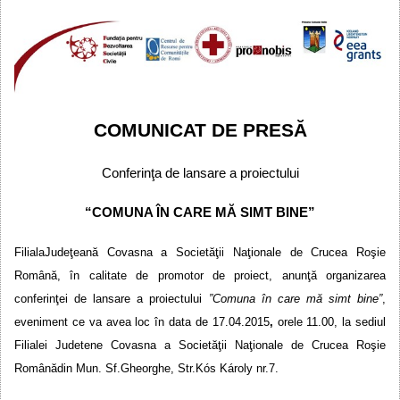
COMUNICAT DE PRES
Ă
Conferinţa de lansare a proiectului
“
COMUNA
ÎN CARE MĂ SIMT BINE
”
Filiala
Judeţeană Covasn
a a
Societăţii Naţionale de Crucea Roşie
Română
, în calitate de promotor de proiect, anunţ
ă organizarea
conferinţei de lansare a proiectului
”C
omuna în care mă simt bine
”
,
eveniment ce va avea loc în data de 17.04.2015
,
orele 11.00, la
sediul
Filiale
i
Judetene Covasn
a a
Societăţii Naţionale de Crucea Roşie
Română
din Mun. Sf.Gheorghe
, Str.Kós Károly nr.7.