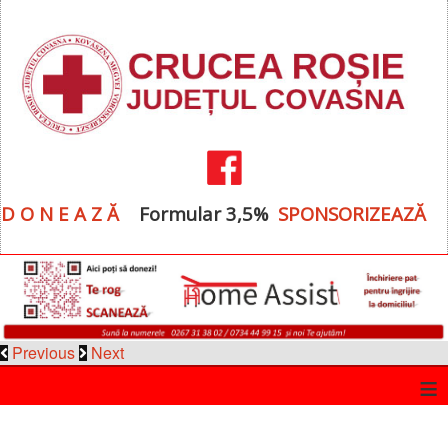
D O N E A Z Ă
Formular 3,5%
SPONSORIZEAZĂ
Previous
Next
≡