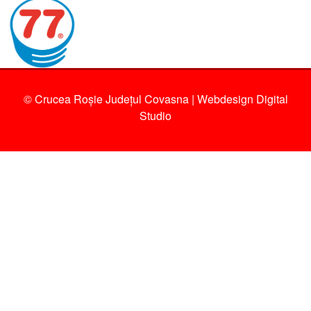
© Crucea Roșie Județul Covasna | Webdesign
Digital
Studio