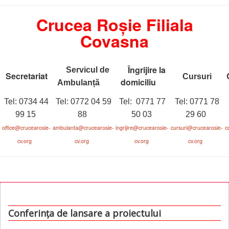
Crucea Roșie Filiala
Covasna
Îngrijire la
Servicul de
Secretariat
C
Cursuri
domiciliu
Ambulanț
ă
Tel: 0734 44
Tel: 0772 04 59
Tel: 0771 77
Tel: 0771 78
99 15
88
50 03
29 60
office@crucearosie-
ambulanta@crucearosie-
ingrijire@crucearosie-
cursuri
@crucearosie-
c
cv.org
cv.org
cv.org
cv.org
Conferinţa de lansare a proiectului