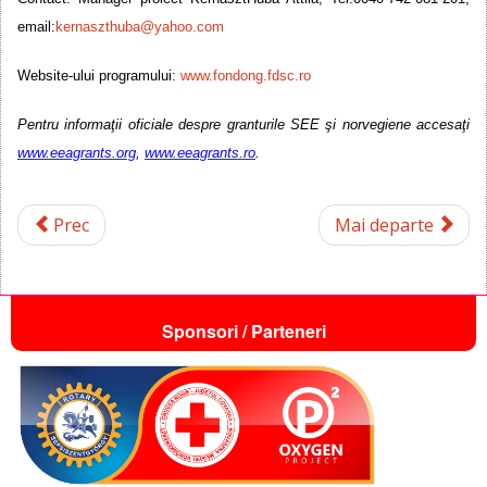
email:
kernaszthuba@yahoo.com
Website-ului programului:
www.fondong.fdsc.ro
Pentru informa
ţii oficiale despre granturile SEE şi
norvegiene
accesaţi
www.eeagrants.org
,
www.eeagrants.ro
.
Prec
Mai departe
Sponsori / Parteneri