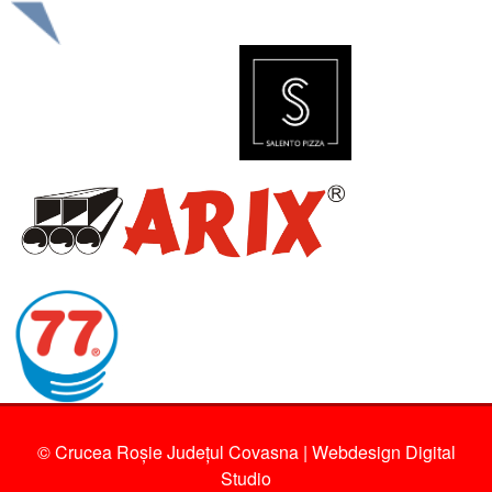
© Crucea Roșie Județul Covasna | Webdesign
Digital
Studio