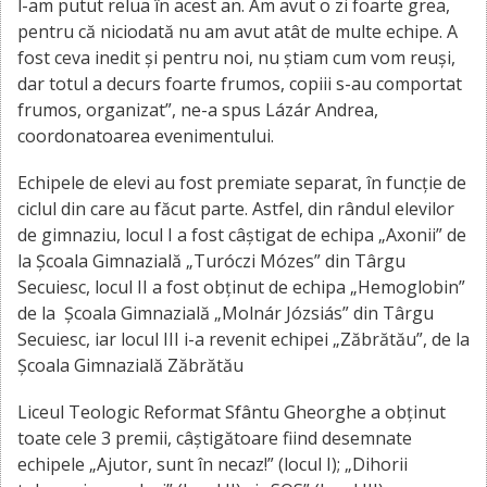
l-am putut relua în acest an. Am avut o zi foarte grea,
pentru că niciodată nu am avut atât de multe echipe. A
fost ceva inedit și pentru noi, nu știam cum vom reuși,
dar totul a decurs foarte frumos, copiii s-au comportat
frumos, organizat”, ne-a spus Lázár Andrea,
coordonatoarea evenimentului.
Echipele de elevi au fost premiate separat, în funcție de
ciclul din care au făcut parte. Astfel, din rândul elevilor
de gimnaziu, locul I a fost câștigat de echipa „Axonii” de
la Școala Gimnazială „Turóczi Mózes” din Târgu
Secuiesc, locul II a fost obținut de echipa „Hemoglobin”
de la Școala Gimnazială „Molnár Józsiás” din Târgu
Secuiesc, iar locul III i-a revenit echipei „Zăbrătău”, de la
Școala Gimnazială Zăbrătău
Liceul Teologic Reformat Sfântu Gheorghe a obținut
toate cele 3 premii, câștigătoare fiind desemnate
echipele „Ajutor, sunt în necaz!” (locul I); „Dihorii