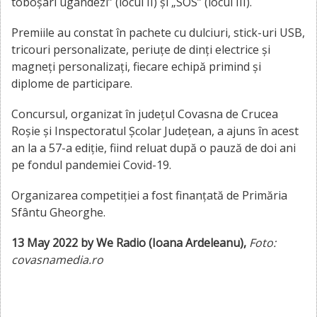
toboșari ugandezi” (locul II) și „SOS” (locul III).
Premiile au constat în pachete cu dulciuri, stick-uri USB,
tricouri personalizate, periuțe de dinți electrice și
magneți personalizați, fiecare echipă primind și
diplome de participare.
Concursul, organizat în județul Covasna de Crucea
Roşie și Inspectoratul Şcolar Judeţean, a ajuns în acest
an la a 57-a ediţie, fiind reluat după o pauză de doi ani
pe fondul pandemiei Covid-19.
Organizarea competiției a fost finanțată de Primăria
Sfântu Gheorghe.
13 May 2022 by We Radio (Ioana Ardeleanu),
Foto:
covasnamedia.ro