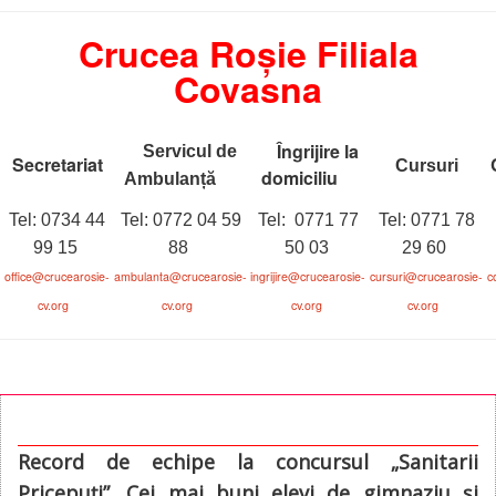
Crucea Roșie Filiala
Covasna
Îngrijire la
Servicul de
Secretariat
C
Cursuri
domiciliu
Ambulanț
ă
Tel: 0734 44
Tel: 0772 04 59
Tel: 0771 77
Tel: 0771 78
99 15
88
50 03
29 60
office@crucearosie-
ambulanta@crucearosie-
ingrijire@crucearosie-
cursuri
@crucearosie-
c
cv.org
cv.org
cv.org
cv.org
Record de echipe la concursul „Sanitarii
Pricepuți”. Cei mai buni elevi de gimnaziu și