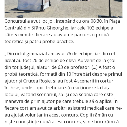
Concursul a avut loc joi, începând cu ora 08:30, în Piața
Centrală din Sfântu Gheorghe, iar cele 102 echipe a
câte 5 membri fiecare au avut de parcurs o probă
teoretică şi patru probe practice.
„Din ciclul gimnazial am avut 76 de echipe, iar din cel
liceal au fost 26 de echipe de elevi. Au venit de la școli
din tot județul, alături de 63 de profesori (…) A fost o
probă teoretică, formată din 10 întrebări despre primul
ajutor și Crucea Roșie, și au fost 4 scenarii în corturi
închise, unde copiii trebuiau să reacționeze la fața
locului, văzând scenariul, să își dea seama care este
manevra de prim ajutor pe care trebuie să o aplice. În
fiecare cort am avut ca arbitri asistenți medicali care ne-
au ajutat voluntar în acest concurs. Copiii rămân cu
niște cunoștințe după acest concurs, și ne bucurăm că