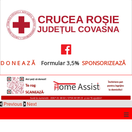
D O N E A Z Ă
Formular 3,5%
SPONSORIZEAZĂ
Previous
Next
≡